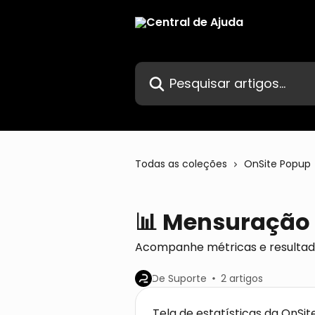
Passar para o conteúdo principal
Pesquisar artigos...
Todas as coleções
OnSite Popup
📊 Mensuração 
Acompanhe métricas e resultad
De Suporte
2 artigos
Tela de estatísticas da OnSi